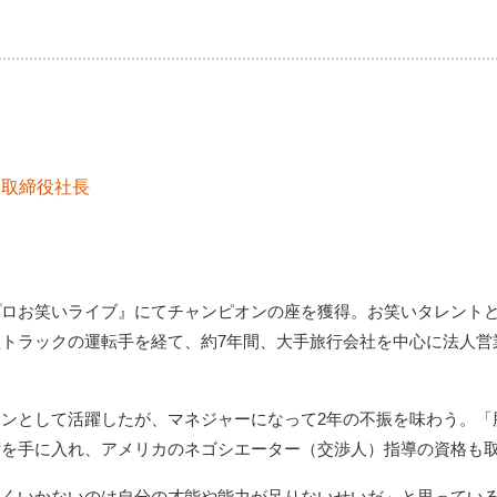
表取締役社長
プロお笑いライブ』にてチャンピオンの座を獲得。お笑いタレント
トラックの運転手を経て、約7年間、大手旅行会社を中心に法人営
ンとして活躍したが、マネジャーになって2年の不振を味わう。「
術を手に入れ、アメリカのネゴシエーター（交渉人）指導の資格も
まくいかないのは自分の才能や能力が足りないせいだ」と思ってい