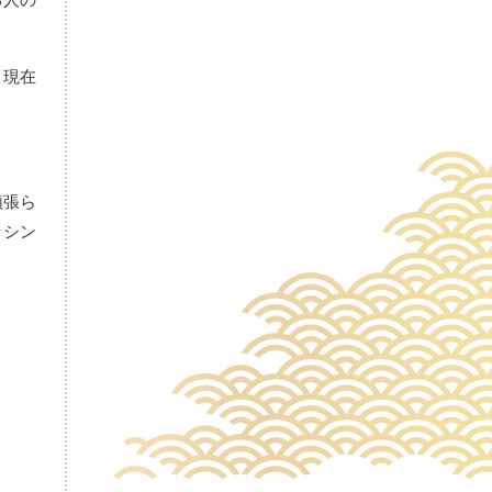
。現在
頑張ら
ッシン