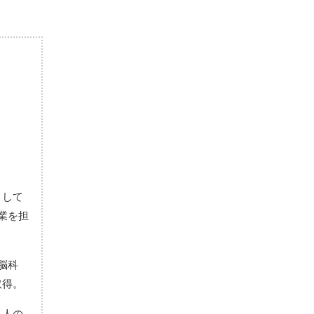
として
業を担
脳科
取得。
る人の