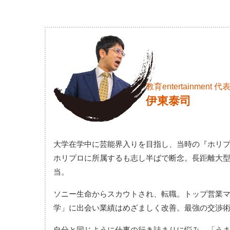
教育entertainment
代
伊東泰司
大学在学中に芸能界入りを目指し、当時の『ホリ
ホリプロに所属するも志し半ばで断念。長距離大型
当。
ソニー生命からスカウトされ、転職。トップ営業マ
学」に出会い業績はめざましく改善。最強の交渉
自分と同じように仕事の行き詰まりに悩み、「う